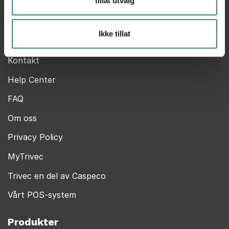
tillat utvalg
0484 Oslo
+47 473 95 859
Ikke tillat
Trivec
Kontakt
Help Center
FAQ
Om oss
Privacy Policy
MyTrivec
Trivec en del av Caspeco
Vårt POS-system
Produkter