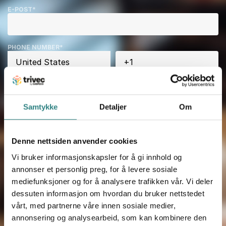
E-POST
*
PHONE NUMBER
*
NAVN PÅ BEDRIFT
*
Samtykke
Detaljer
Om
KOMMENTAR
Denne nettsiden anvender cookies
Vi bruker informasjonskapsler for å gi innhold og
HUR HITTADE DU OSS?
*
annonser et personlig preg, for å levere sosiale
mediefunksjoner og for å analysere trafikken vår. Vi deler
dessuten informasjon om hvordan du bruker nettstedet
vårt, med partnerne våre innen sosiale medier,
Jeg godkjenner at Trivec lagrer og behandler mine
annonsering og analysearbeid, som kan kombinere den
personopplysninger i henhold til beskrivelsen i