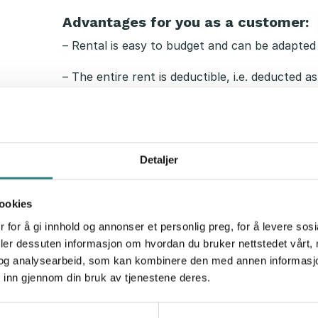
Advantages for you as a customer:
– Rental is easy to budget and can be adapted
– The entire rent is deductible, i.e. deducted
taxes.
– You retain liquidity and do not tie up capital.
– You spread the cost over time.
Detaljer
– You can finance up to 100% of the cost of a
ookies
To find out more about financing Trivec soluti
 for å gi innhold og annonser et personlig preg, for å levere sos
deler dessuten informasjon om hvordan du bruker nettstedet vårt,
og analysearbeid, som kan kombinere den med annen informasjon d
 inn gjennom din bruk av tjenestene deres.