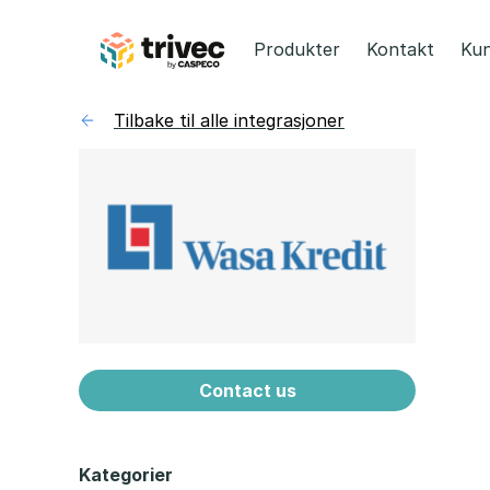
Hopp
til
Produkter
Kontakt
Kun
innhold
Tilbake til alle integrasjoner
Contact us
Kategorier