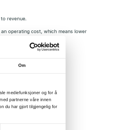
 to revenue.
 as an operating cost, which means lower
Om
 property.
ons. Contact us today!
iale mediefunksjoner og for å
 med partnerne våre innen
u har gjort tilgjengelig for