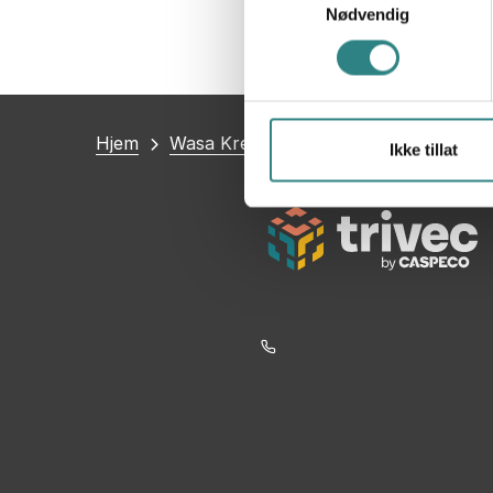
Nødvendig
Du
Hjem
Wasa Kredit
Ikke tillat
er
her