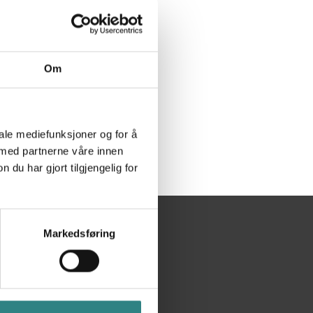
n, please contact us!
Om
iale mediefunksjoner og for å
 med partnerne våre innen
u har gjort tilgjengelig for
Markedsføring
Ekstra
Nyheter