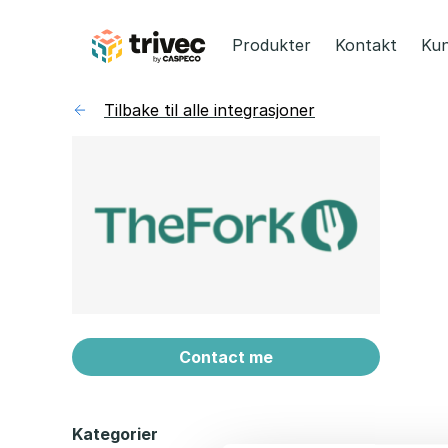
Hopp
til
Produkter
Kontakt
Kun
innhold
Tilbake til alle integrasjoner
Contact me
Kategorier