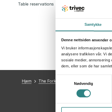
Table reservations
Samtykke
Denne nettsiden anvender c
Vi bruker informasjonskapsler
analysere trafikken vår. Vi 
sosiale medier, annonsering 
dem, eller som de har samlet
Samtykkevalg
Du
Hjem
The Fork
Nødvendig
er
her