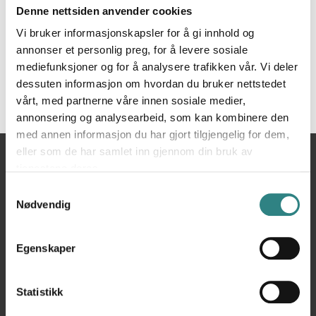
Denne nettsiden anvender cookies
Vi bruker informasjonskapsler for å gi innhold og
annonser et personlig preg, for å levere sosiale
mediefunksjoner og for å analysere trafikken vår. Vi deler
dessuten informasjon om hvordan du bruker nettstedet
vårt, med partnerne våre innen sosiale medier,
annonsering og analysearbeid, som kan kombinere den
med annen informasjon du har gjort tilgjengelig for dem,
eller som de har samlet inn gjennom din bruk av
Du
Hjem
Mycawan Netresto
tjenestene deres.
er
Samtykkevalg
her
Nødvendig
Egenskaper
Statistikk
Trivec