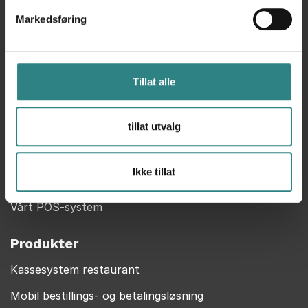
Markedsføring
Kontakt
Help Center
FAQ
Tillat alle
Om oss
tillat utvalg
Privacy Policy
MyTrivec
Ikke tillat
Trivec en del av Caspeco
Vårt POS-system
Produkter
Kassesystem restaurant
Mobil bestillings- og betalingsløsning