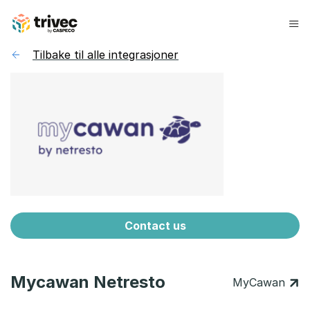
Hopp
til
innhold
Tilbake til alle integrasjoner
Contact us
Mycawan Netresto
MyCawan