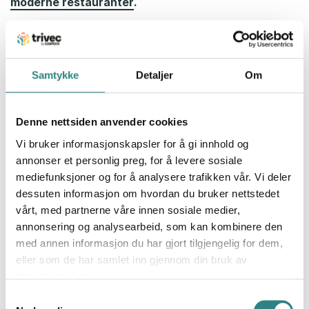
moderne restauranter
.
Når bør du velge et mobilt
kassasystem fremfor et
Samtykke
Detaljer
Om
stasjonært kassasystem?
Fleksibilitet er avgjørende i restaurantbransjen. Men
Denne nettsiden anvender cookies
hva passer best for din virksomhet – et stasjonært
kassasystem, et mobilt kassasystem eller en
Vi bruker informasjonskapsler for å gi innhold og
kombinasjon av begge?
annonser et personlig preg, for å levere sosiale
mediefunksjoner og for å analysere trafikken vår. Vi deler
Hvis kassasystemet ikke er tilpasset restaurantens
dessuten informasjon om hvordan du bruker nettstedet
behov, kan det føre til ineffektiv drift, unødvendige
vårt, med partnerne våre innen sosiale medier,
kostnader og frustrasjon blant de ansatte. Den riktige
annonsering og analysearbeid, som kan kombinere den
løsningen kan gjøre serveringen raskere og forbedre
med annen informasjon du har gjort tilgjengelig for dem,
gjesteopplevelsen. En ekte vinn-vinn-situasjon!
eller som de har samlet inn gjennom din bruk av
tjenestene deres.
Vi har laget en enkel sammenligning som viser
Samtykkevalg
fordelene med stasjonære og mobile kassasystemer –