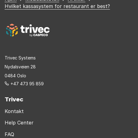
er
Hvilket kassasystem for restaurant er best?
her
Trivec Systems
Nydalsveien 28
0484 Oslo
+47 473 95 859
Trivec
Kontakt
Help Center
FAQ