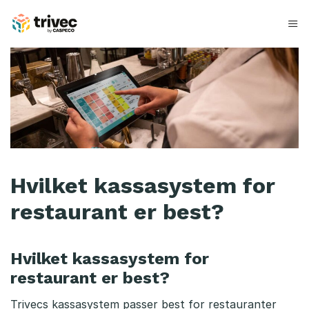
Hopp
til
innhold
H
v
i
l
k
Hvilket kassasystem for
e
restaurant er best?
t
k
Hvilket kassasystem for
a
restaurant er best?
s
Trivecs kassasystem passer best for restauranter