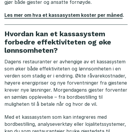
gjør både gjester og ansatte fornøyde.
e
Les mer om hva et kassasystem koster per måned
.
s
t
Hvordan kan et kassasystem
forbedre effektiviteten og øke
?
lønnsomheten?
Dagens restauranter er avhengige av et kassasystem
som øker både effektiviteten og lønnsomheten i en
verden som stadig er i endring. Økte råvarekostnader,
høyere energipriser og nye forventninger fra gjestene
krever nye løsninger. Morgendagens gjester forventer
en sømløs opplevelse – fra bordbestilling til
muligheten til å betale når og hvor de vil.
Med et kassasystem som kan integreres med
bordbestilling, analyseverktøy eller lojalitetssystemer,
kan du som restauranteier bruke gjestedata til