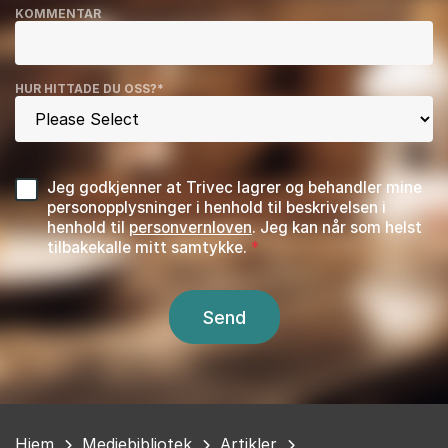
KOMMENTAR
HUR HITTADE DU OSS?
*
Jeg godkjenner at Trivec lagrer og behandler mine
personopplysninger i henhold til beskrivelsen i
henhold til
personvernloven
. Jeg kan når som helst
tilbakekalle mitt samtykke.
Du
Hjem
Mediebibliotek
Artikler