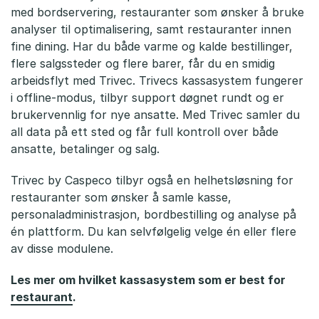
s
med bordservering, restauranter som ønsker å bruke
analyser til optimalisering, samt restauranter innen
a
fine dining. Har du både varme og kalde bestillinger,
s
flere salgssteder og flere barer, får du en smidig
arbeidsflyt med Trivec. Trivecs kassasystem fungerer
y
i offline-modus, tilbyr support døgnet rundt og er
brukervennlig for nye ansatte. Med Trivec samler du
s
all data på ett sted og får full kontroll over både
t
ansatte, betalinger og salg.
e
Trivec by Caspeco tilbyr også en helhetsløsning for
m
restauranter som ønsker å samle kasse,
personaladministrasjon, bordbestilling og analyse på
f
én plattform. Du kan selvfølgelig velge én eller flere
av disse modulene.
o
r
Les mer om hvilket kassasystem som er best for
restaurant
.
r