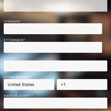
FORNAVN
*
ETTERNAVN
*
E-POST
*
PHONE NUMBER
*
NAVN PÅ BEDRIFT
*