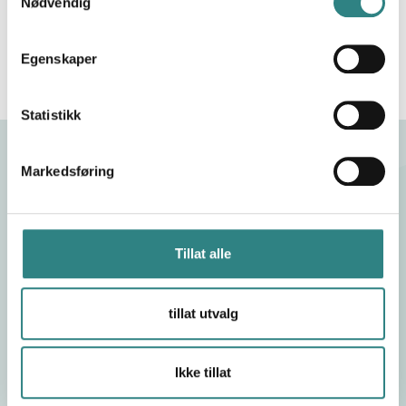
Nødvendig
se tabellen her.
Les mer om fordelene med mobile og stasjonære
Egenskaper
kassasystemer
.
Statistikk
Guide: Velg riktig kassasystem!
Markedsføring
Last ned her
Tillat alle
tillat utvalg
Ikke tillat