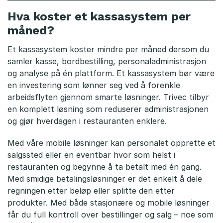
e
Hva koster et kassasystem per
s
måned?
t
Et kassasystem koster mindre per måned dersom du
samler kasse, bordbestilling, personaladministrasjon
a
og analyse på én plattform. Et kassasystem bør være
u
en investering som lønner seg ved å forenkle
arbeidsflyten gjennom smarte løsninger. Trivec tilbyr
r
en komplett løsning som reduserer administrasjonen
og gjør hverdagen i restauranten enklere.
a
n
Med våre mobile løsninger kan personalet opprette et
salgssted eller en eventbar hvor som helst i
t
restauranten og begynne å ta betalt med én gang.
Med smidige betalingsløsninger er det enkelt å dele
e
regningen etter beløp eller splitte den etter
r
produkter. Med både stasjonære og mobile løsninger
får du full kontroll over bestillinger og salg – noe som
b